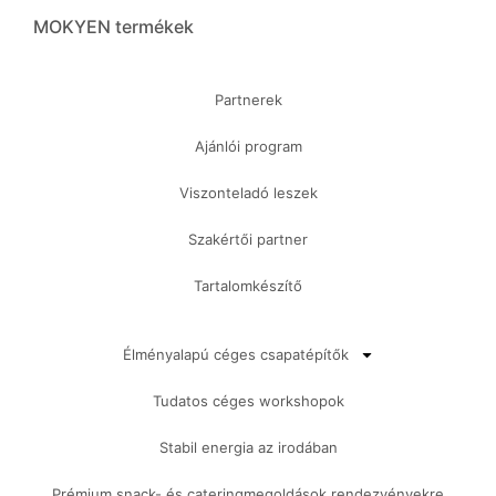
MOKYEN termékek
Partnerek
Ajánlói program
Viszonteladó leszek
Szakértői partner
Tartalomkészítő
Élményalapú céges csapatépítők
Tudatos céges workshopok
Stabil energia az irodában
Prémium snack- és cateringmegoldások rendezvényekre