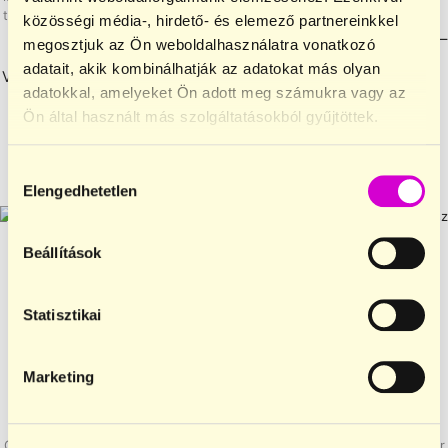
termékek
,
Rostforrás és rostban
Mokyen by Majomkenyér –
közösségi média-, hirdető- és elemező partnereinkkel
gazdag
Vegán-mogyoróvajas keksz –
megosztjuk az Ön weboldalhasználatra vonatkozó
Mokyen by Majomkenyér –
50g
adatait, akik kombinálhatják az adatokat más olyan
Vegán-kókuszos keksz – 50g
850
Ft
adatokkal, amelyeket Ön adott meg számukra vagy az
850
Ft
Ön által használt más szolgáltatásokból gyűjtöttek.
KOSÁRBA TESZEM
KOSÁRBA TESZEM
Hozzájárulás
Elengedhetetlen
kiválasztása
Beállítások
Statisztikai
Funkcionális kekszek
,
Funkcionális kekszek
,
Funkcionális termékek
,
Funkcionális termékek
,
Gluténmentes kekszek
,
Gluténmentes kekszek
,
Marketing
Gluténmentes vegán kekszek
,
Gluténmentes vegán kekszek
,
Gluténmentes, tej- és
Gluténmentes, tej- és
laktózmentes kekszek
,
laktózmentes kekszek
,
Gyerekeknek
,
Hozzáadott cukor
Gyerekeknek
,
Hozzáadott cukor