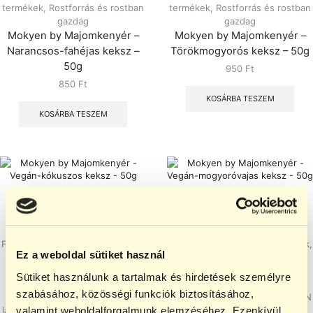
termékek
,
Rostforrás és rostban
termékek
,
Rostforrás és rostban
gazdag
gazdag
Mokyen by Majomkenyér –
Mokyen by Majomkenyér –
Narancsos-fahéjas keksz –
Törökmogyorós keksz – 50g
50g
950
Ft
850
Ft
KOSÁRBA TESZEM
KOSÁRBA TESZEM
Finomított cukor nélküli kekszek
,
Finomított cukor nélküli kekszek
,
Ez a weboldal sütiket használ
Funkcionális termékek
,
Gluténmentes kekszek
,
Gluténmentes kekszek
,
Gluténmentes vegán kekszek
,
Sütiket használunk a tartalmak és hirdetések személyre
Gluténmentes vegán kekszek
,
Gluténmentes, tej- és
szabásához, közösségi funkciók biztosításához,
Gluténmentes, tej- és
laktózmentes kekszek
,
MOKYEN
valamint weboldalforgalmunk elemzéséhez. Ezenkívül
laktózmentes kekszek
,
MOKYEN
termékek