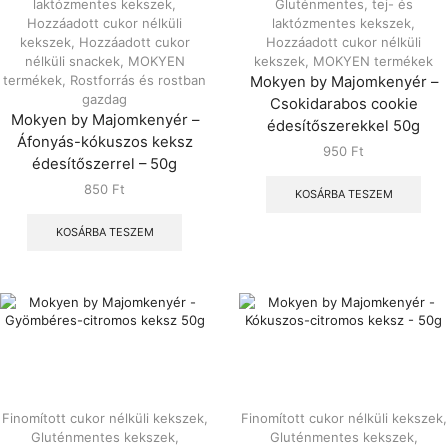
laktózmentes kekszek
,
Gluténmentes, tej- és
Hozzáadott cukor nélküli
laktózmentes kekszek
,
kekszek
,
Hozzáadott cukor
Hozzáadott cukor nélküli
nélküli snackek
,
MOKYEN
kekszek
,
MOKYEN termékek
termékek
,
Rostforrás és rostban
Mokyen by Majomkenyér –
gazdag
Csokidarabos cookie
Mokyen by Majomkenyér –
édesítőszerekkel 50g
Áfonyás-kókuszos keksz
950
Ft
édesítőszerrel – 50g
850
Ft
KOSÁRBA TESZEM
KOSÁRBA TESZEM
Finomított cukor nélküli kekszek
,
Finomított cukor nélküli kekszek
,
Gluténmentes kekszek
,
Gluténmentes kekszek
,