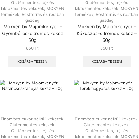
Gluténmentes, tej- és
Gluténmentes, tej- és
laktózmentes kekszek
,
MOKYEN
laktózmentes kekszek
,
MOKYEN
termékek
,
Rostforrás és rostban
termékek
,
Rostforrás és rostban
gazdag
gazdag
Mokyen by Majomkenyér –
Mokyen by Majomkenyér –
Gyömbéres-citromos keksz
Kókuszos-citromos keksz –
50g
50g
850
Ft
850
Ft
KOSÁRBA TESZEM
KOSÁRBA TESZEM
Finomított cukor nélküli kekszek
,
Finomított cukor nélküli kekszek
,
Gluténmentes kekszek
,
Gluténmentes kekszek
,
Gluténmentes, tej- és
Gluténmentes, tej- és
laktózmentes kekszek
,
MOKYEN
laktózmentes kekszek
,
MOKYEN