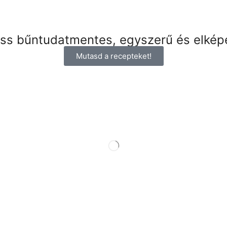
gass bűntudatmentes, egyszerű és elkép
Mutasd a recepteket!