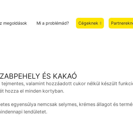
z megoldások
Mi a problémád?
Cégeknek
Partnerekn
 ZABPEHELY ÉS KAKAÓ
 tejmentes, valamint hozzáadott cukor nélkül készült funkc
ét hozza el minden kortyban.
etes egyensúlya nemcsak selymes, krémes állagot és termé
mindennapi lendületet.