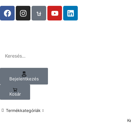
Bejelentkezés
Kosár
Termékkategóriák
K