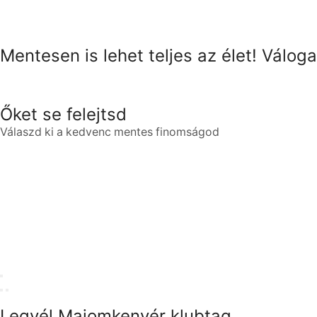
Mentesen is lehet teljes az élet! Válo
Őket se felejtsd
Válaszd ki a kedvenc mentes finomságod
Legyél Majomkenyér klubtag