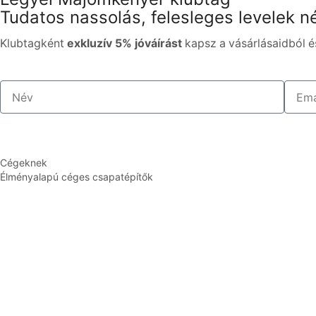
Tudatos nassolás, felesleges levelek né
Klubtagként
exkluzív 5% jóváírást
kapsz a vásárlásaidból és
Cégeknek
Élményalapú céges csapatépítők