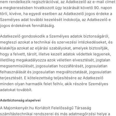
nem rendelkezik regisztrációval, az Adatkezelő az e-mail címet
a megkeresésben hivatkozott ügy lezárását követő 90. napon
törli, kivéve, ha egyedi esetben az Adatkezelő jogos érdeke a
Személyes adat további kezelését indokolja, az Adatkezelő e
jogos érdekének fennállásáig.
Adatkezelő gondoskodik a Személyes adatok biztonságáról,
megteszi azokat a technikai és szervezési intézkedéseket, és
kialakítja azokat az eljárási szabályokat, amelyek biztosítják,
hogy a felvett, tárolt, illetve kezelt adatok védettek legyenek,
illetőleg megakadályozza azok véletlen elvesztését, jogtalan
megsemmisülését, jogosulatlan hozzáférését, jogosulatlan
felhasználását és jogosulatlan megváltoztatását, jogosulatlan
terjesztését. E kötelezettség teljesítésére az Adatkezelő
minden olyan harmadik felet felhív, akik részére Személyes
adatokat továbbít.
Adatbiztonság alapelvei
A Majomkenyér.hu Korlátolt Felelősségű Társaság
számítástechnikai rendszerei és más adatmegőrzési helye a