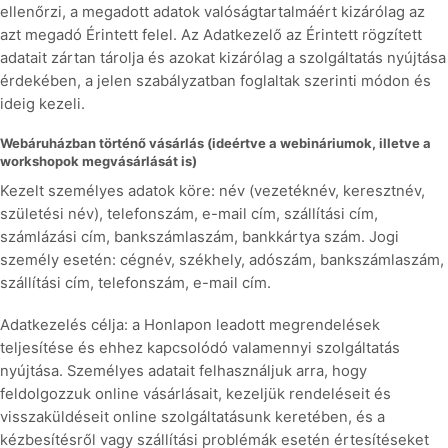
ellenőrzi, a megadott adatok valóságtartalmáért kizárólag az
azt megadó Érintett felel. Az Adatkezelő az Érintett rögzített
adatait zártan tárolja és azokat kizárólag a szolgáltatás nyújtása
érdekében, a jelen szabályzatban foglaltak szerinti módon és
ideig kezeli.
Webáruházban történő vásárlás (ideértve a webináriumok, illetve a
workshopok megvásárlását is)
Kezelt személyes adatok köre: név (vezetéknév, keresztnév,
születési név), telefonszám, e-mail cím, szállítási cím,
számlázási cím, bankszámlaszám, bankkártya szám. Jogi
személy esetén: cégnév, székhely, adószám, bankszámlaszám,
szállítási cím, telefonszám, e-mail cím.
Adatkezelés célja: a Honlapon leadott megrendelések
teljesítése és ehhez kapcsolódó valamennyi szolgáltatás
nyújtása. Személyes adatait felhasználjuk arra, hogy
feldolgozzuk online vásárlásait, kezeljük rendeléseit és
visszaküldéseit online szolgáltatásunk keretében, és a
kézbesítésről vagy szállítási problémák esetén értesítéseket