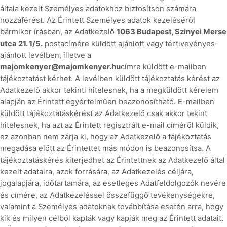
általa kezelt Személyes adatokhoz biztosítson számára
hozzáférést. Az Érintett Személyes adatok kezeléséről
bármikor írásban, az Adatkezelő
1063 Budapest, Szinyei Merse
utca 21. 1/5.
postacímére küldött ajánlott vagy tértivevényes-
ajánlott levélben, illetve a
majomkenyer@majomkenyer.hu
címre küldött e-mailben
tájékoztatást kérhet. A levélben küldött tájékoztatás kérést az
Adatkezelő akkor tekinti hitelesnek, ha a megküldött kérelem
alapján az Érintett egyértelműen beazonosítható. E-mailben
küldött tájékoztatáskérést az Adatkezelő csak akkor tekint
hitelesnek, ha azt az Érintett regisztrált e-mail címéről küldik,
ez azonban nem zárja ki, hogy az Adatkezelő a tájékoztatás
megadása előtt az Érintettet más módon is beazonosítsa. A
tájékoztatáskérés kiterjedhet az Érintettnek az Adatkezelő által
kezelt adataira, azok forrására, az Adatkezelés céljára,
jogalapjára, időtartamára, az esetleges Adatfeldolgozók nevére
és címére, az Adatkezeléssel összefüggő tevékenységekre,
valamint a Személyes adatoknak továbbítása esetén arra, hogy
kik és milyen célból kapták vagy kapják meg az Érintett adatait.