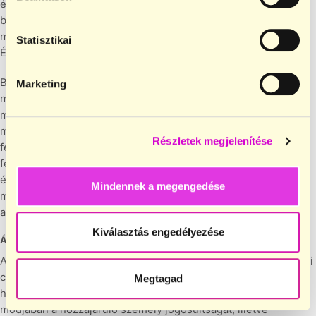
érintett természetes személy hozzájárulását jogszerűen
beszerezte. Az Érintett által a Szolgáltatásokba feltöltött,
megosztott felhasználói tartalomért minden felelősség az
Statisztikai
Érintettet terheli.
Bármely Érintett e-mail címének, valamint a regisztráció során
Marketing
megadott adatainak (pl. felhasználó név, azonosító, jelszó stb.)
megadásakor egyben felelősséget vállal azért, hogy a
megadott e-mail címről ill. az általa megadott adatok
Részletek megjelenítése
felhasználásával kizárólag ő vesz igénybe szolgáltatást. E
felelősségvállalásra tekintettel egy megadott e-mail címen
és/vagy adatokkal történt belépésekkel összefüggő
Mindennek a megengedése
mindennemű felelősség kizárólag azt az Érintettet terheli, aki
az e-mail címet regisztrálta és az adatokat megadta.
Kiválasztás engedélyezése
Általános információk
A 16. életévét be nem töltött személy érintett Személyes adatai
csak a felette szülői felügyeletet gyakorló nagykorú személy
Megtagad
hozzájárulása esetén kezelhetők. Az Adatkezelőnek nem áll
módjában a hozzájáruló személy jogosultságát, illetve