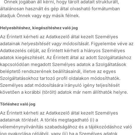
Önnek jogában áll kérni, hogy tárolt adatait strukturált,
általánosan használt és gép által olvasható formátumban
átadjuk Önnek vagy egy másik félnek.
Helyesbítéshez, kiegészítéshez való jog
Az Érintett kérheti az Adatkezelő által kezelt Személyes
adatainak
helyesbítését vagy módosítását
. Figyelembe véve az
Adatkezelés célját, az Érintett kérheti a hiányos Személyes
adatok kiegészítését. Az Érintett által az adott Szolgáltatáshoz
kapcsolódóan megadott Személyes adatok a Szolgáltatások
beléptető rendszerének beállításainál, illetve az egyes
Szolgáltatásokhoz tartozó profil oldalakon módosíthatók.
Személyes adat módosítására irányuló igény teljesítését
követően a korábbi (törölt) adatok már nem állíthatók helyre.
Törléshez való jog
Az Érintett kérheti az Adatkezelő által kezelt Személyes
adatainak
törlését
. A törlés megtagadható (i) a
véleménynyilvánítás szabadságához és a tájékozódáshoz való
jog gyakorlása céljából, vagy (ii) ha a Személyes adatok