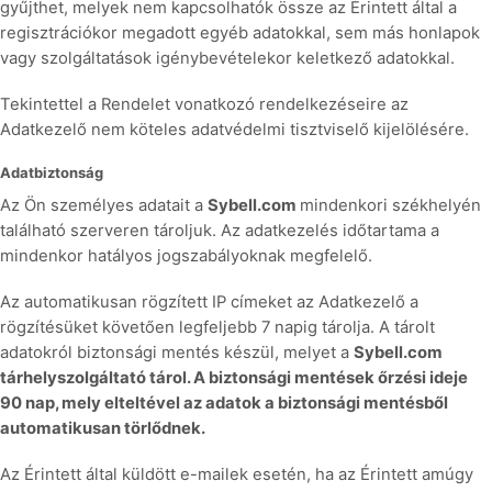
gyűjthet, melyek nem kapcsolhatók össze az Érintett által a
regisztrációkor megadott egyéb adatokkal, sem más honlapok
vagy szolgáltatások igénybevételekor keletkező adatokkal.
Tekintettel a Rendelet vonatkozó rendelkezéseire az
Adatkezelő nem köteles adatvédelmi tisztviselő kijelölésére.
Adatbiztonság
Az Ön személyes adatait a
Sybell.com
mindenkori székhelyén
található szerveren tároljuk. Az adatkezelés időtartama a
mindenkor hatályos jogszabályoknak megfelelő.
Az automatikusan rögzített IP címeket az Adatkezelő a
rögzítésüket követően legfeljebb 7 napig tárolja. A tárolt
adatokról biztonsági mentés készül, melyet a
Sybell.com
tárhelyszolgáltató tárol. A biztonsági mentések őrzési ideje
90 nap, mely elteltével az adatok a biztonsági mentésből
automatikusan törlődnek.
Az Érintett által küldött e-mailek esetén, ha az Érintett amúgy