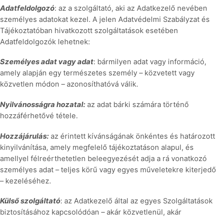
Adatfeldolgozó
: az a szolgáltató, aki az Adatkezelő nevében
személyes adatokat kezel. A jelen Adatvédelmi Szabályzat és
Tájékoztatóban hivatkozott szolgáltatások esetében
Adatfeldolgozók lehetnek:
Személyes adat vagy adat
: bármilyen adat vagy információ,
amely alapján egy természetes személy – közvetett vagy
közvetlen módon – azonosíthatóvá válik.
Nyilvánosságra hozatal:
az adat bárki számára történő
hozzáférhetővé tétele.
Hozzájárulás:
az érintett kívánságának önkéntes és határozott
kinyilvánítása, amely megfelelő tájékoztatáson alapul, és
amellyel félreérthetetlen beleegyezését adja a rá vonatkozó
személyes adat – teljes körű vagy egyes műveletekre kiterjedő
– kezeléséhez.
Külső szolgáltató
: az Adatkezelő által az egyes Szolgáltatások
biztosításához kapcsolódóan – akár közvetlenül, akár