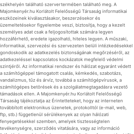
székhelyén található szervertermében található meg. A
Majomkenyér.hu Korlátolt Felelősségű Társaság informatikai
eszközeinek kiválasztásakor, beszerzésekor és
üzemeltetésekor figyelembe veszi, biztosítja, hogy a kezelt
személyes adat csak a feljogosítottak számára legyen
hozzáférhető, eredete igazolható, hiteles legyen. A műszaki,
informatikai, szervezési és szervezeten belüli intézkedésekkel
gondoskodik az adatkezelés biztonságának megőrzéséről, az
adatkezeléssel kapcsolatos kockázatok megfelelő védelmi
szintjéről. Az informatikai rendszer és hálózat egyaránt védett
a számítógéppel támogatott csalás, kémkedés, szabotázs,
vandalizmus, tűz és árvíz, továbbá a számítógépvírusok, a
számítógépes betörések és a szolgálatmegtagadásra vezető
támadások ellen. A Majomkenyér.hu Korlátolt Felelősségű
Társaság tájékoztatja az Érintetteteket, hogy az interneten
továbbított elektronikus üzenetek, protokolltól (e-mail, web,
ftp, stb.) függetlenül sérülékenyek az olyan hálózati
fenyegetésekkel szemben, amelyek tisztességtelen
tevékenységre, szerződés vitatására, vagy az információ