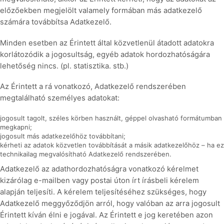
előzőekben megjelölt valamely formában más adatkezelő
számára továbbítsa Adatkezelő.
Minden esetben az Érintett által közvetlenül átadott adatokra
korlátozódik a jogosultság, egyéb adatok hordozhatóságára
lehetőség nincs. (pl. statisztika. stb.)
Az Érintett a rá vonatkozó, Adatkezelő rendszerében
megtalálható személyes adatokat:
jogosult tagolt, széles körben használt, géppel olvasható formátumban
megkapni;
jogosult más adatkezelőhöz továbbítani;
kérheti az adatok közvetlen továbbítását a másik adatkezelőhöz – ha ez
technikailag megvalósítható Adatkezelő rendszerében.
Adatkezelő az adathordozhatóságra vonatkozó kérelmet
kizárólag e-mailben vagy postai úton írt írásbeli kérelem
alapján teljesíti. A kérelem teljesítéséhez szükséges, hogy
Adatkezelő meggyőződjön arról, hogy valóban az arra jogosult
Érintett kíván élni e jogával. Az Érintett e jog keretében azon