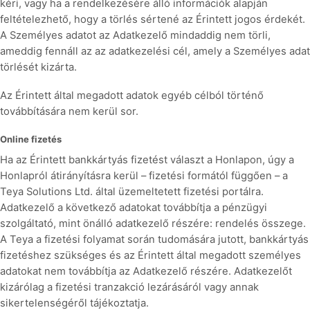
kéri, vagy ha a rendelkezésére álló információk alapján
feltételezhető, hogy a törlés sértené az Érintett jogos érdekét.
A Személyes adatot az Adatkezelő mindaddig nem törli,
ameddig fennáll az az adatkezelési cél, amely a Személyes adat
törlését kizárta.
Az Érintett által megadott adatok egyéb célból történő
továbbítására nem kerül sor.
Online fizetés
Ha az Érintett bankkártyás fizetést választ a Honlapon, úgy a
Honlapról átirányításra kerül – fizetési formától függően – a
Teya Solutions Ltd. által üzemeltetett fizetési portálra.
Adatkezelő a következő adatokat továbbítja a pénzügyi
szolgáltató, mint önálló adatkezelő részére: rendelés összege.
A Teya a fizetési folyamat során tudomására jutott, bankkártyás
fizetéshez szükséges és az Érintett által megadott személyes
adatokat nem továbbítja az Adatkezelő részére. Adatkezelőt
kizárólag a fizetési tranzakció lezárásáról vagy annak
sikertelenségéről tájékoztatja.