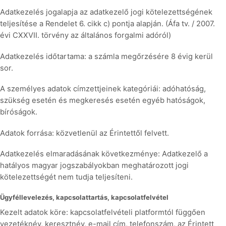
Adatkezelés jogalapja az adatkezelő jogi kötelezettségének
teljesítése a Rendelet 6. cikk c) pontja alapján. (Áfa tv. / 2007.
évi CXXVII. törvény az általános forgalmi adóról)
Adatkezelés időtartama: a számla megőrzésére 8 évig kerül
sor.
A személyes adatok címzettjeinek kategóriái: adóhatóság,
szükség esetén és megkeresés esetén egyéb hatóságok,
bíróságok.
Adatok forrása: közvetlenül az Érintettől felvett.
Adatkezelés elmaradásának következménye: Adatkezelő a
hatályos magyar jogszabályokban meghatározott jogi
kötelezettségét nem tudja teljesíteni.
Ügyféllevelezés, kapcsolattartás, kapcsolatfelvétel
Kezelt adatok köre: kapcsolatfelvételi platformtól függően
vezetéknév, keresztnév, e-mail cím, telefonszám, az Érintett