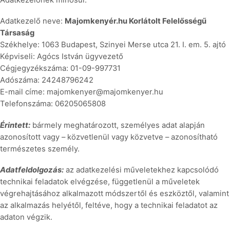
Adatkezelő neve:
Majomkenyér.hu Korlátolt Felelősségű
Társaság
Székhelye: 1063 Budapest, Szinyei Merse utca 21. I. em. 5. ajtó
Képviseli: Agócs István ügyvezető
Cégjegyzékszáma: 01-09-997731
Adószáma: 24248796242
E-mail címe: majomkenyer@majomkenyer.hu
Telefonszáma: 06205065808
Érintett:
bármely meghatározott, személyes adat alapján
azonosított vagy – közvetlenül vagy közvetve – azonosítható
természetes személy.
Adatfeldolgozás:
az adatkezelési műveletekhez kapcsolódó
technikai feladatok elvégzése, függetlenül a műveletek
végrehajtásához alkalmazott módszertől és eszköztől, valamint
az alkalmazás helyétől, feltéve, hogy a technikai feladatot az
adaton végzik.