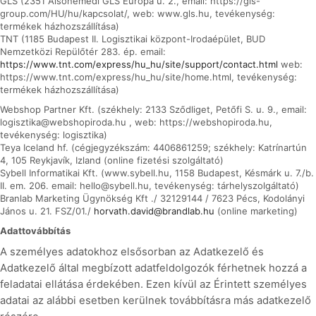
GLS (2351 Alsónémedi GLS Európa u. 2., email: https://gls-
group.com/HU/hu/kapcsolat/, web: www.gls.hu, tevékenység:
termékek házhozszállítása)
TNT (1185 Budapest II. Logisztikai központ-Irodaépület, BUD
Nemzetközi Repülőtér 283. ép. email:
https://www.tnt.com/express/hu_hu/site/support/contact.html
web:
https://www.tnt.com/express/hu_hu/site/home.html, tevékenység:
termékek házhozszállítása)
Webshop Partner Kft. (székhely: 2133 Sződliget, Petőfi S. u. 9., email:
logisztika@webshopiroda.hu , web: https://webshopiroda.hu,
tevékenység: logisztika)
Teya Iceland hf. (cégjegyzékszám: 4406861259; székhely: Katrínartún
4, 105 Reykjavík, Izland (online fizetési szolgáltató)
Sybell Informatikai Kft. (www.sybell.hu, 1158 Budapest, Késmárk u. 7./b.
II. em. 206. email: hello@sybell.hu, tevékenység: tárhelyszolgáltató)
Branlab Marketing Ügynökség Kft ./ 32129144 / 7623 Pécs, Kodolányi
János u. 21. FSZ/01./
horvath.david@brandlab.hu
(online marketing)
Adattovábbítás
A személyes adatokhoz elsősorban az Adatkezelő és
Adatkezelő által megbízott adatfeldolgozók férhetnek hozzá a
feladatai ellátása érdekében. Ezen kívül az Érintett személyes
adatai az alábbi esetben kerülnek továbbításra más adatkezelő