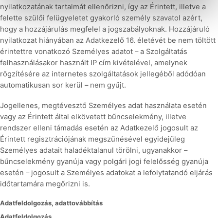
nyilatkozatának tartalmát ellenőrizni, így az Érintett, illetve a
felette szülői felügyeletet gyakorló személy szavatol azért,
hogy a hozzájárulás megfelel a jogszabályoknak. Hozzájáruló
nyilatkozat hiányában az Adatkezelő 16. életévét be nem töltött
érintettre vonatkozó Személyes adatot – a Szolgáltatás
felhasználásakor használt IP cím kivételével, amelynek
rögzítésére az internetes szolgáltatások jellegéből adódóan
automatikusan sor kerül – nem gyűjt.
Jogellenes, megtévesztő Személyes adat használata esetén
vagy az Érintett által elkövetett bűncselekmény, illetve
rendszer elleni támadás esetén az Adatkezelő jogosult az
Érintett regisztrációjának megszűnésével egyidejűleg
Személyes adatait haladéktalanul törölni, ugyanakkor –
bűncselekmény gyanúja vagy polgári jogi felelősség gyanúja
esetén – jogosult a Személyes adatokat a lefolytatandó eljárás
időtartamára megőrizni is.
Adatfeldolgozás, adattovábbítás
Adatfeldolgozás