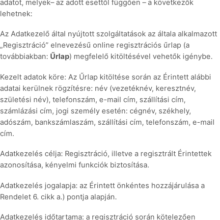
adatot, melyek– az adott esettől függően – a következők
lehetnek:
Az Adatkezelő által nyújtott szolgáltatások az általa alkalmazott
„Regisztráció” elnevezésű online regisztrációs űrlap (a
továbbiakban:
Űrlap
) megfelelő kitöltésével vehetők igénybe.
Kezelt adatok köre: Az Űrlap kitöltése során az Érintett alábbi
adatai kerülnek rögzítésre: név (vezetéknév, keresztnév,
születési név), telefonszám, e-mail cím, szállítási cím,
számlázási cím, jogi személy esetén: cégnév, székhely,
adószám, bankszámlaszám, szállítási cím, telefonszám, e-mail
cím.
Adatkezelés célja: Regisztráció, illetve a regisztrált Érintettek
azonosítása, kényelmi funkciók biztosítása.
Adatkezelés jogalapja: az Érintett önkéntes hozzájárulása a
Rendelet 6. cikk a.) pontja alapján.
Adatkezelés időtartama: a regisztráció során kötelezően