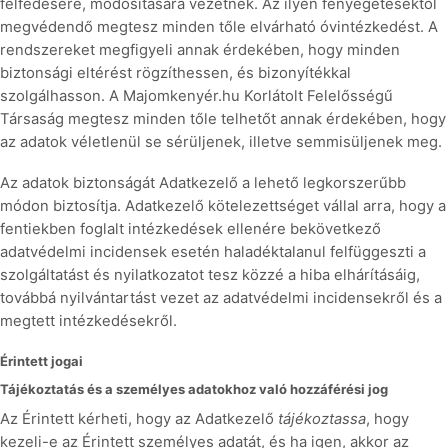
felfedésére, módosítására vezetnek. Az ilyen fenyegetésektől
megvédendő megtesz minden tőle elvárható óvintézkedést. A
rendszereket megfigyeli annak érdekében, hogy minden
biztonsági eltérést rögzíthessen, és bizonyítékkal
szolgálhasson. A Majomkenyér.hu Korlátolt Felelősségű
Társaság megtesz minden tőle telhetőt annak érdekében, hogy
az adatok véletlenül se sérüljenek, illetve semmisüljenek meg.
Az adatok biztonságát Adatkezelő a lehető legkorszerűbb
módon biztosítja. Adatkezelő kötelezettséget vállal arra, hogy a
fentiekben foglalt intézkedések ellenére bekövetkező
adatvédelmi incidensek esetén haladéktalanul felfüggeszti a
szolgáltatást és nyilatkozatot tesz közzé a hiba elhárításáig,
továbbá nyilvántartást vezet az adatvédelmi incidensekről és a
megtett intézkedésekről.
Érintett jogai
Tájékoztatás és a személyes adatokhoz való hozzáférési jog
Az Érintett kérheti, hogy az Adatkezelő
tájékoztassa
, hogy
kezeli-e az Érintett személyes adatát, és ha igen, akkor az