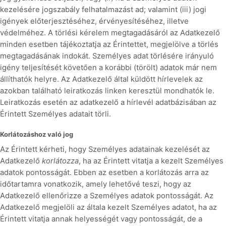
kezelésére jogszabály felhatalmazást ad; valamint (iii) jogi
igények előterjesztéséhez, érvényesítéséhez, illetve
védelméhez. A törlési kérelem megtagadásáról az Adatkezelő
minden esetben tájékoztatja az Érintettet, megjelölve a törlés
megtagadásának indokát. Személyes adat törlésére irányuló
igény teljesítését követően a korábbi (törölt) adatok már nem
állíthatók helyre. Az Adatkezelő által küldött hírlevelek az
azokban található leiratkozás linken keresztül mondhatók le.
Leiratkozás esetén az adatkezelő a hírlevél adatbázisában az
Érintett Személyes adatait törli.
Korlátozáshoz való jog
Az Érintett kérheti, hogy Személyes adatainak kezelését az
Adatkezelő
korlátozza
, ha az Érintett vitatja a kezelt Személyes
adatok pontosságát. Ebben az esetben a korlátozás arra az
időtartamra vonatkozik, amely lehetővé teszi, hogy az
Adatkezelő ellenőrizze a Személyes adatok pontosságát. Az
Adatkezelő megjelöli az általa kezelt Személyes adatot, ha az
Érintett vitatja annak helyességét vagy pontosságát, de a