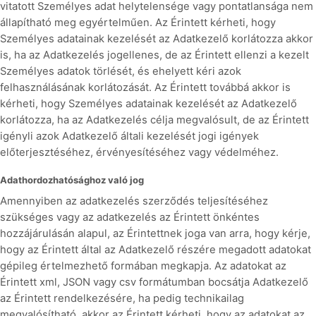
vitatott Személyes adat helytelensége vagy pontatlansága nem
állapítható meg egyértelműen. Az Érintett kérheti, hogy
Személyes adatainak kezelését az Adatkezelő korlátozza akkor
is, ha az Adatkezelés jogellenes, de az Érintett ellenzi a kezelt
Személyes adatok törlését, és ehelyett kéri azok
felhasználásának korlátozását. Az Érintett továbbá akkor is
kérheti, hogy Személyes adatainak kezelését az Adatkezelő
korlátozza, ha az Adatkezelés célja megvalósult, de az Érintett
igényli azok Adatkezelő általi kezelését jogi igények
előterjesztéséhez, érvényesítéséhez vagy védelméhez.
Adathordozhatósághoz való jog
Amennyiben az adatkezelés szerződés teljesítéséhez
szükséges vagy az adatkezelés az Érintett önkéntes
hozzájárulásán alapul, az Érintettnek joga van arra, hogy kérje,
hogy az Érintett által az Adatkezelő részére megadott adatokat
gépileg értelmezhető formában megkapja. Az adatokat az
Érintett xml, JSON vagy csv formátumban bocsátja Adatkezelő
az Érintett rendelkezésére, ha pedig technikailag
megvalósítható, akkor az Érintett kérheti, hogy az adatokat az