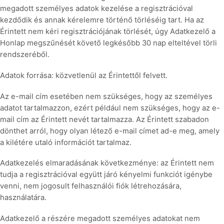
megadott személyes adatok kezelése a regisztrációval
kezdődik és annak kérelemre történő törléséig tart. Ha az
Érintett nem kéri regisztrációjának törlését, úgy Adatkezelő a
Honlap megszűnését követő legkésőbb 30 nap elteltével törli
rendszeréből.
Adatok forrása: közvetlenül az Érintettől felvett.
Az e-mail cím esetében nem szükséges, hogy az személyes
adatot tartalmazzon, ezért például nem szükséges, hogy az e-
mail cím az Érintett nevét tartalmazza. Az Érintett szabadon
dönthet arról, hogy olyan létező e-mail címet ad-e meg, amely
a kilétére utaló információt tartalmaz.
Adatkezelés elmaradásának következménye: az Érintett nem
tudja a regisztrációval együtt járó kényelmi funkciót igénybe
venni, nem jogosult felhasználói fiók létrehozására,
használatára.
Adatkezelő a részére megadott személyes adatokat nem