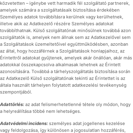
közvetetten – igénybe vett harmadik fél szolgáltató partnerek,
amelyek számára a szolgáltatásaik biztosítása érdekében
Személyes adatok továbbításra kerülnek vagy kerülhetnek,
illetve akik az Adatkezelő részére Személyes adatokat
továbbíthatnak. Külső szolgáltatónak minősülnek továbbá azon
szolgáltatók is, amelyek nem állnak sem az Adatkezelővel sem
a Szolgáltatások üzemeltetőivel együttműködésben, azonban
az által, hogy hozzáférnek a Szolgáltatások honlapjaihoz, az
Érintettről adatokat gyűjtenek, amelyek akár önállóan, akár más
adatokkal összekapcsolva alkalmasak lehetnek az Érintett
azonosítására. Továbbá a tárhelyszolgáltatás biztosítása során
az Adatkezelő Külső szolgáltatónak tekinti az Érintettet is az
általa használt tárhelyen folytatott adatkezelési tevékenység
szempontjából.
Adattörlés:
az adat felismerhetetlenné tétele oly módon, hogy
a helyreállítása többé nem lehetséges.
Adatvédelmi incidens:
személyes adat jogellenes kezelése
vagy feldolgozása, így különösen a jogosulatlan hozzáférés,