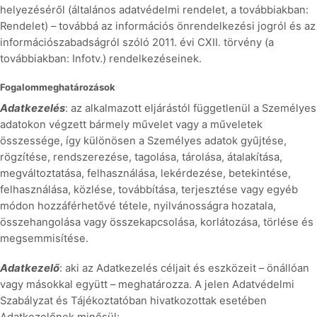
helyezéséről (általános adatvédelmi rendelet, a továbbiakban:
Rendelet) – továbbá az információs önrendelkezési jogról és az
információszabadságról szóló 2011. évi CXII. törvény (a
továbbiakban: Infotv.) rendelkezéseinek.
Fogalommeghatározások
Adatkezelés
: az alkalmazott eljárástól függetlenül a Személyes
adatokon végzett bármely művelet vagy a műveletek
összessége, így különösen a Személyes adatok gyűjtése,
rögzítése, rendszerezése, tagolása, tárolása, átalakítása,
megváltoztatása, felhasználása, lekérdezése, betekintése,
felhasználása, közlése, továbbítása, terjesztése vagy egyéb
módon hozzáférhetővé tétele, nyilvánosságra hozatala,
összehangolása vagy összekapcsolása, korlátozása, törlése és
megsemmisítése.
Adatkezelő
: aki az Adatkezelés céljait és eszközeit – önállóan
vagy másokkal együtt – meghatározza. A jelen Adatvédelmi
Szabályzat és Tájékoztatóban hivatkozottak esetében
Adatkezelőnek minősül: