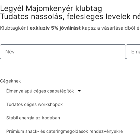
Legyél Majomkenyér klubtag
Tudatos nassolás, felesleges levelek né
Klubtagként
exkluzív 5% jóváírást
kapsz a vásárlásaidból és
Cégeknek
Élményalapú céges csapatépítők
Tudatos céges workshopok
Stabil energia az irodában
Prémium snack- és cateringmegoldások rendezvényekre