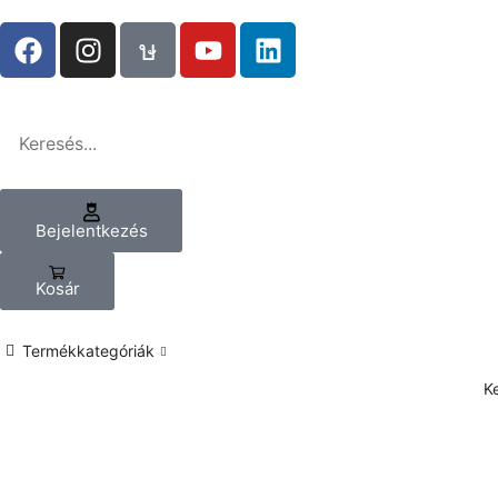
Bejelentkezés
Kosár
Termékkategóriák
K