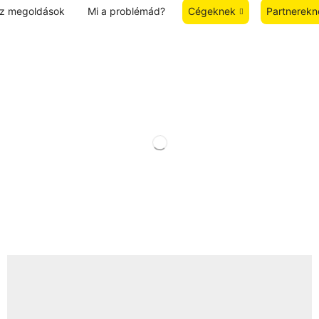
z megoldások
Mi a problémád?
Cégeknek
Partnerekn