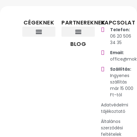
CÉGEKNEK
PARTNEREKNEK
KAPCSOLAT
Telefon:
06 20 506
34 35
Élményalapú céges csapatépítők
Tudatos céges workshopok
Stabil energia az irodában
Prémium snack- és cateringmegoldások rendezvényekre
Ajánlói program
Viszonteladó leszek
Szakértői partner
BLOG
Email:
office@mok
Szállítás:
Ingyenes
szállítás
már 15 000
Ft-tól
Adatvédelmi
tájékoztató
Általános
szerződési
feltételek