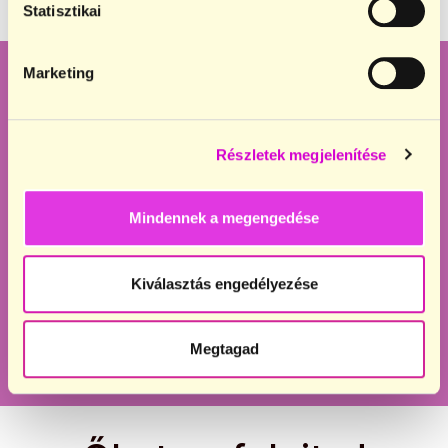
Statisztikai
Marketing
Mentesen is lehet teljes az
élet! Válogass
Részletek megjelenítése
bűntudatmentes, egyszerű és
Mindennek a megengedése
elképesztően finom
receptjeink között.
Kiválasztás engedélyezése
Mutasd a recepteket!
Megtagad