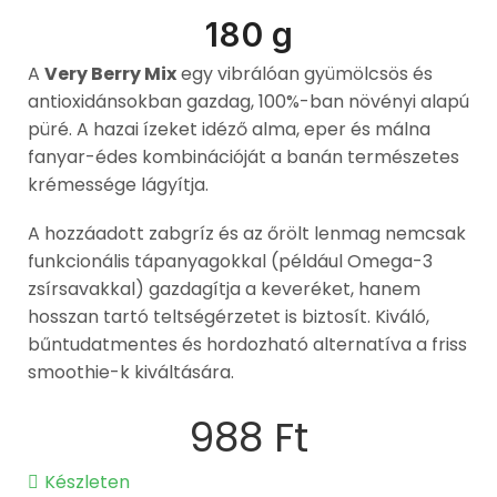
180 g
A
Very Berry Mix
egy vibrálóan gyümölcsös és
antioxidánsokban gazdag, 100%-ban növényi alapú
püré. A hazai ízeket idéző alma, eper és málna
fanyar-édes kombinációját a banán természetes
krémessége lágyítja.
A hozzáadott zabgríz és az őrölt lenmag nemcsak
funkcionális tápanyagokkal (például Omega-3
zsírsavakkal) gazdagítja a keveréket, hanem
hosszan tartó teltségérzetet is biztosít. Kiváló,
bűntudatmentes és hordozható alternatíva a friss
smoothie-k kiváltására.
988
Ft
Készleten