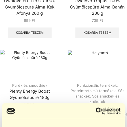
Owolovo Fruit to Go 100%
Owolovo Trópusi 100%
Gyümölcspüré Alma-Kék
Gyümölcspüré Alma-Banán
Áfonya 200 g
200 g
699
Ft
739
Ft
KOSÁRBA TESZEM
KOSÁRBA TESZEM
Pürék és smoothiek
Funkcionális termékek
,
Proteintartalmú termékek
,
Sós
Plenty Energy Boost
snackek
,
Sós snackek és
Gyümölcspüré 180g
krékerek
1150
Ft
Popcrop Pyramids High
Protein chips Sweet Thai 60g
KOSÁRBA TESZEM
784
Ft