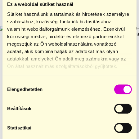
Ez a weboldal sütiket használ
TOVÁBB OLVASOM
Sütiket használunk a tartalmak és hirdetések személyre
szabásához, közösségi funkciók biztosításához,
valamint weboldalforgalmunk elemzéséhez. Ezenkívül
közösségi média-, hirdető- és elemező partnereinkkel
megosztjuk az Ön weboldalhasználatra vonatkozó
adatait, akik kombinálhatják az adatokat más olyan
adatokkal, amelyeket Ön adott meg számukra vagy az
Funkcionális termékek
,
Funkcionális termékek
,
Ön által használt más szolgáltatásokból gyűjtöttek.
Proteintartalmú termékek
,
Sós
Proteintartalmú termékek
,
Sós
snackek
,
Sós snackek és
snackek
,
Sós snackek és
krékerek
krékerek
Hozzájárulás
Popcrop Pyramids High
Popcrop Pyramids
Elengedhetetlen
kiválasztása
Protein chips Tikka Masala
paradicsom-bazsalikom ízű
60g
protein chips 60 g
Beállítások
784
Ft
699
Ft
TOVÁBB OLVASOM
KOSÁRBA TESZEM
Statisztikai