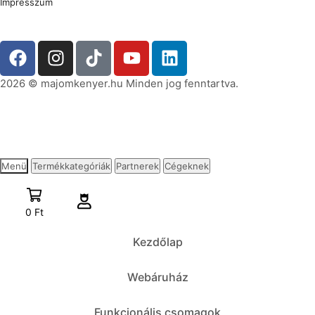
Impresszum
2026 © majomkenyer.hu Minden jog fenntartva.
Menü
Termékkategóriák
Partnerek
Cégeknek
0
Ft
Kezdőlap
Webáruház
Funkcionális csomagok