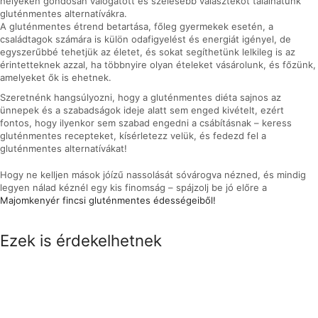
helyeken gondosan válogatott és szélesebb választékot találhatunk
gluténmentes alternatívákra.
A gluténmentes étrend betartása, főleg gyermekek esetén, a
családtagok számára is külön odafigyelést és energiát igényel, de
egyszerűbbé tehetjük az életet, és sokat segíthetünk lelkileg is az
érintetteknek azzal, ha többnyire olyan ételeket vásárolunk, és főzünk,
amelyeket ők is ehetnek.
Szeretnénk hangsúlyozni, hogy a gluténmentes diéta sajnos az
ünnepek és a szabadságok ideje alatt sem enged kivételt, ezért
fontos, hogy ilyenkor sem szabad engedni a csábításnak – keress
gluténmentes recepteket, kísérletezz velük, és fedezd fel a
gluténmentes alternatívákat!
Hogy ne kelljen mások jóízű nassolását sóvárogva nézned, és mindig
legyen nálad kéznél egy kis finomság – spájzolj be jó előre a
Majomkenyér fincsi gluténmentes édességeiből!
Ezek is érdekelhetnek