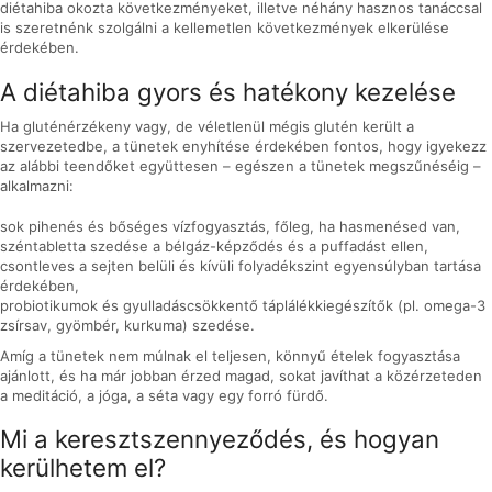
diétahiba okozta következményeket, illetve néhány hasznos tanáccsal
is szeretnénk szolgálni a kellemetlen következmények elkerülése
érdekében.
A diétahiba gyors és hatékony kezelése
Ha gluténérzékeny vagy, de véletlenül mégis glutén került a
szervezetedbe, a tünetek enyhítése érdekében fontos, hogy igyekezz
az alábbi teendőket együttesen – egészen a tünetek megszűnéséig –
alkalmazni:
sok pihenés és bőséges vízfogyasztás, főleg, ha hasmenésed van,
széntabletta szedése a bélgáz-képződés és a puffadást ellen,
csontleves a sejten belüli és kívüli folyadékszint egyensúlyban tartása
érdekében,
probiotikumok és gyulladáscsökkentő táplálékkiegészítők (pl. omega-3
zsírsav, gyömbér, kurkuma) szedése.
Amíg a tünetek nem múlnak el teljesen, könnyű ételek fogyasztása
ajánlott, és ha már jobban érzed magad, sokat javíthat a közérzeteden
a meditáció, a jóga, a séta vagy egy forró fürdő.
Mi a keresztszennyeződés, és hogyan
kerülhetem el?