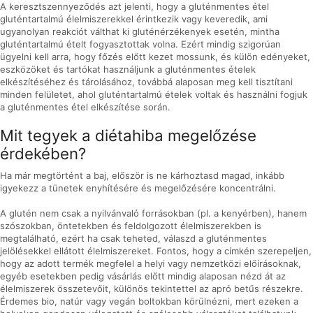
A keresztszennyeződés azt jelenti, hogy a gluténmentes étel
gluténtartalmú élelmiszerekkel érintkezik vagy keveredik, ami
ugyanolyan reakciót válthat ki gluténérzékenyek esetén, mintha
gluténtartalmú ételt fogyasztottak volna. Ezért mindig szigorúan
ügyelni kell arra, hogy főzés előtt kezet mossunk, és külön edényeket,
eszközöket és tartókat használjunk a gluténmentes ételek
elkészítéséhez és tárolásához, továbbá alaposan meg kell tisztítani
minden felületet, ahol gluténtartalmú ételek voltak és használni fogjuk
a gluténmentes étel elkészítése során.
Mit tegyek a diétahiba megelőzése
érdekében?
Ha már megtörtént a baj, először is ne kárhoztasd magad, inkább
igyekezz a tünetek enyhítésére és megelőzésére koncentrálni.
A glutén nem csak a nyilvánvaló forrásokban (pl. a kenyérben), hanem
szószokban, öntetekben és feldolgozott élelmiszerekben is
megtalálható, ezért ha csak teheted, válaszd a gluténmentes
jelölésekkel ellátott élelmiszereket. Fontos, hogy a címkén szerepeljen,
hogy az adott termék megfelel a helyi vagy nemzetközi előírásoknak,
egyéb esetekben pedig vásárlás előtt mindig alaposan nézd át az
élelmiszerek összetevőit, különös tekintettel az apró betűs részekre.
Érdemes bio, natúr vagy vegán boltokban körülnézni, mert ezeken a