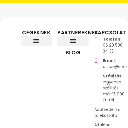
CÉGEKNEK
PARTNEREKNEK
KAPCSOLAT
Telefon:
06 20 506
34 35
Élményalapú céges csapatépítők
Tudatos céges workshopok
Stabil energia az irodában
Prémium snack- és cateringmegoldások rendezvényekre
Ajánlói program
Viszonteladó leszek
Szakértői partner
BLOG
Email:
office@mok
Szállítás:
Ingyenes
szállítás
már 15 000
Ft-tól
Adatvédelmi
tájékoztató
Általános