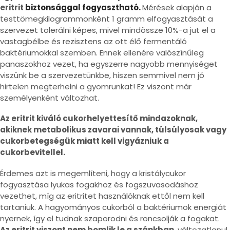
eritrit
biztonsággal fogyasztható.
Mérések alapján a
testtömegkilogrammonként 1 gramm elfogyasztását a
szervezet tolerálni képes, mivel mindössze 10%-a jut el a
vastagbélbe és rezisztens az ott élő fermentáló
baktériumokkal szemben. Ennek ellenére valószínűleg
panaszokhoz vezet, ha egyszerre nagyobb mennyiséget
viszünk be a szervezetünkbe, hiszen semmivel nem jó
hirtelen megterhelni a gyomrunkat! Ez viszont már
személyenként változhat.
Az eritrit kiváló cukorhelyettesítő mindazoknak,
akiknek metabolikus zavarai vannak, túlsúlyosak vagy
cukorbetegségük miatt kell vigyázniuk a
cukorbevitellel.
Érdemes azt is megemlíteni, hogy a kristálycukor
fogyasztása lyukas fogakhoz és fogszuvasodáshoz
vezethet, míg az eritritet használóknak ettől nem kell
tartaniuk. A hagyományos cukorból a baktériumok energiát
nyernek, így el tudnak szaporodni és roncsolják a fogakat.
Az eritrit viszont nem bomlik le a szánkban,
változatlanul