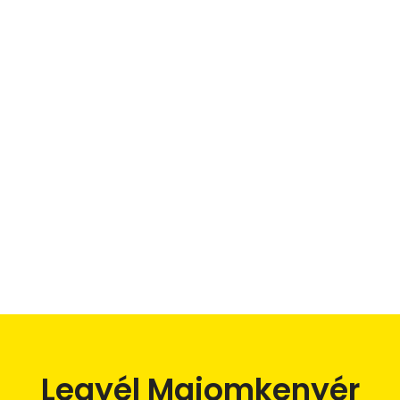
Legyél Majomkenyér