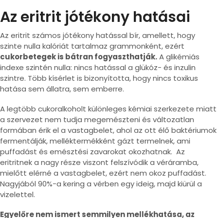
Az eritrit jótékony hatásai
Az eritrit számos jótékony hatással bír, amellett, hogy
szinte nulla kalóriát tartalmaz grammonként, ezért
cukorbetegek is bátran fogyaszthatják.
A glikémiás
indexe szintén nulla: nincs hatással a glükóz- és inzulin
szintre. Több kísérlet is bizonyította, hogy nincs toxikus
hatása sem állatra, sem emberre.
A legtöbb cukoralkoholt különleges kémiai szerkezete miatt
a szervezet nem tudja megemészteni és változatlan
formában érik el a vastagbelet, ahol az ott élő baktériumok
fermentálják, melléktermékként gázt termelnek, ami
puffadást és emésztési zavarokat okozhatnak. Az
eritritnek a nagy része viszont felszívódik a véráramba,
mielőtt elérné a vastagbelet, ezért nem okoz puffadást.
Nagyjából 90%-a kering a vérben egy ideig, majd kiürül a
vizelettel.
Egyelőre nem ismert semmilyen mellékhatása, az