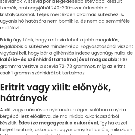
stevianak. A stevia por a legédesebb steviából készült
termék, ami nagyjából 240-300-szor édesebb a
kristálycukornál. Teljes mértékben alkalmas sütéshez is,
ugyanis hő hatására nem bomlik le, és nem ad semmiféle
mellékízt.
Eddig úgy tűnik, hogy a stevia lehet a jobb megoldás,
legalábbis a sütéshez mindenképp. Fogyasztásánál viszont
vigyázni kell, hogy bár a glikémiás indexe ugyanúgy nulla, de
kalória- és szénhidráttartalma jóval magasabb:
100
grammra vetítve a stevia 72-73 grammot, míg az eritrit
csak 1 gramm szénhidrátot tartalmaz.
Eritrit vagy xilit: előnyök,
hátrányok
A xilit vagy másnéven nyírfacukor régen valóban a nyírfa
kérgéből lett előállítva, de ma inkább kukoricaszárból
készítik.
Édes íze megegyezik a cukoréval
, így ha ezzel
helyettesítünk, akkor pont ugyanannyi kell belőle, miközben