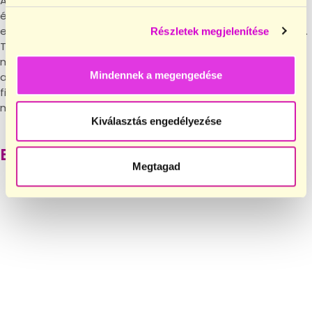
A Majomkenyérnél nagyon fontosnak tartjuk, hogy az
édességek cukortartalmát csökkentsük, hogy minél
egészségesebb formában tudjunk finomságokkal szolgálni.
Részletek megjelenítése
Tudjuk, hogy fogyasztóink számára fontos, hogy ne csak
mentesek legyenek az édességeink, de cukortartalmuk is
Mindennek a megengedése
alacsonyabb legyen. Az eritrit használatával termékeink
finomak és édesek maradnak, minden, egészségre káros
mellékhatás nélkül.
Kiválasztás engedélyezése
Ezek is érdekelhetnek
Megtagad