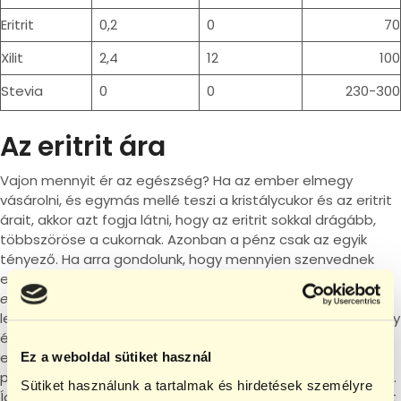
Eritrit
0,2
0
70
Xilit
2,4
12
100
Stevia
0
0
230-300
Az eritrit ára
Vajon mennyit ér az egészség? Ha az ember elmegy
vásárolni, és egymás mellé teszi a kristálycukor és az eritrit
árait, akkor azt fogja látni, hogy az eritrit sokkal drágább,
többszöröse a cukornak. Azonban a pénz csak az egyik
tényező. Ha arra gondolunk, hogy mennyien szenvednek
elhízásban és kettes típusú
(azaz a rossz táplálkozásból
eredő, szerzett)
cukorbetegségben, akkor talán érdemes
lehet az egészséges életmódra többet áldozni. A hatékony
életmódváltás segíthet az egészségünk megőrzésében,
ezáltal a gyógyszertárban és az orvosoknál otthagyott
Ez a weboldal sütiket használ
pénzünket inkább a megfelelő élelmiszerekre tudjuk költeni.
Sütiket használunk a tartalmak és hirdetések személyre
Így a tudatos táplálkozással olyan életminőségbeli javulást