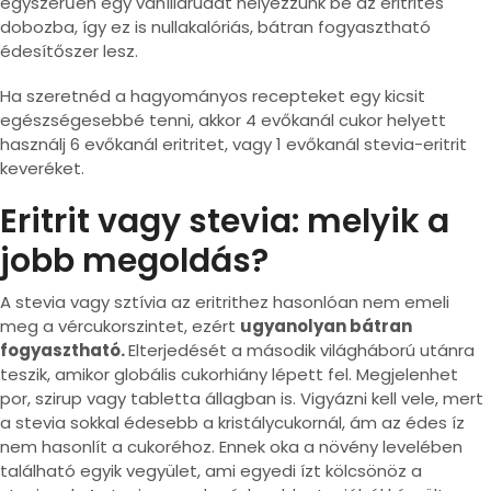
egyszerűen egy vaníliarudat helyezzünk be az eritrites
dobozba, így ez is nullakalóriás, bátran fogyasztható
édesítőszer lesz.
Ha szeretnéd a hagyományos recepteket egy kicsit
egészségesebbé tenni, akkor 4 evőkanál cukor helyett
használj 6 evőkanál eritritet, vagy 1 evőkanál stevia-eritrit
keveréket.
Eritrit vagy stevia: melyik a
jobb megoldás?
A stevia vagy sztívia az eritrithez hasonlóan nem emeli
meg a vércukorszintet, ezért
ugyanolyan bátran
fogyasztható.
Elterjedését a második világháború utánra
teszik, amikor globális cukorhiány lépett fel. Megjelenhet
por, szirup vagy tabletta állagban is. Vigyázni kell vele, mert
a stevia sokkal édesebb a kristálycukornál, ám az édes íz
nem hasonlít a cukoréhoz. Ennek oka a növény levelében
található egyik vegyület, ami egyedi ízt kölcsönöz a