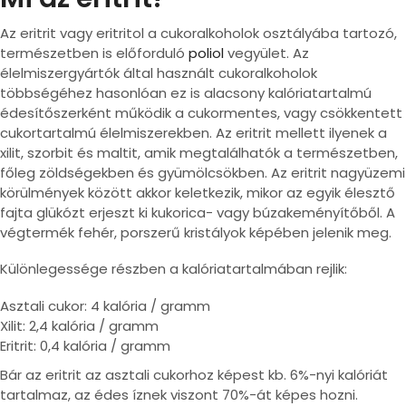
Az eritrit vagy eritritol a cukoralkoholok osztályába tartozó,
természetben is előforduló
poliol
vegyület. Az
élelmiszergyártók által használt cukoralkoholok
többségéhez hasonlóan ez is alacsony kalóriatartalmú
édesítőszerként működik a cukormentes, vagy csökkentett
cukortartalmú élelmiszerekben. Az eritrit mellett ilyenek a
xilit, szorbit és maltit, amik megtalálhatók a természetben,
főleg zöldségekben és gyümölcsökben. Az eritrit nagyüzemi
körülmények között akkor keletkezik, mikor az egyik élesztő
fajta glükózt erjeszt ki kukorica- vagy búzakeményítőből. A
végtermék fehér, porszerű kristályok képében jelenik meg.
Különlegessége részben a kalóriatartalmában rejlik:
Asztali cukor: 4 kalória / gramm
Xilit: 2,4 kalória / gramm
Eritrit: 0,4 kalória / gramm
Bár az eritrit az asztali cukorhoz képest kb. 6%-nyi kalóriát
tartalmaz, az édes íznek viszont 70%-át képes hozni.