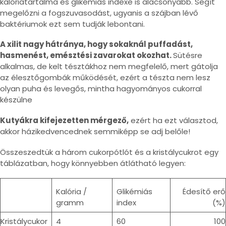
kalóriatartalma és glikémiás indexe is alacsonyabb. Segít
megelőzni a fogszuvasodást, ugyanis a szájban lévő
baktériumok ezt sem tudják lebontani.
A xilit nagy hátránya, hogy sokaknál puffadást,
hasmenést, emésztési zavarokat okozhat.
Sütésre
alkalmas, de kelt tésztákhoz nem megfelelő, mert gátolja
az élesztőgombák működését, ezért a tészta nem lesz
olyan puha és levegős, mintha hagyományos cukorral
készülne
Kutyákra kifejezetten mérgező,
ezért ha ezt választod,
akkor házikedvencednek semmiképp se adj belőle!
Összeszedtük a három cukorpótlót és a kristálycukrot egy
táblázatban, hogy könnyebben átlátható legyen:
Kalória /
Glikémiás
Édesítő erő
gramm
index
(%)
Kristálycukor
4
60
100