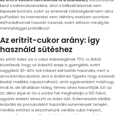
kerül a bélrendszerünkbe, ahol a bélbaktériumok sem
képesek bontani, ezért az emberek többségénél nem okoz
puffadást és hasmenést sem. Néhány esetben azonban
előfordulhatnak hasonló tünetek, ezért először mindig kis
mennyiséggel próbálkozz!
Az eritrit-cukor arány: így
használd sütéshez
Az eritrit édes íze a cukor édességének 70%-a. Ebből
következik, hogy az édesítő ereje is gyengébb, ezért
nagyjából 30-40%-kal többet kell belőle használni, mint a
sima kristálycukorból. Arra is érdemes figyelni, hogy sütésnél
kisebb mellékíz tapasztalható, amit egyénenként máshogy
írnak le, de általában hideg, fémes ízhez hasonlítják. Ezt az
ízt akkor érjük el, ha a sütési fok meghaladja a 160 fokot,
ugyanis efelett elveszíti az édes ízét. Érdemesebb inkább
ledarálni és porcukorként használni sütemények tetején.
Vaníliás eritritet is készíthetünk vaníliás cukor helyett,